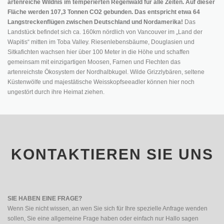
artenreiche Wildnis im temperierten Regenwald für alle Zeiten. Auf dieser
Fläche werden 107,3 Tonnen CO2 gebunden.
Das entspricht etwa 64
Langstreckenflügen zwischen Deutschland und Nordamerika!
Das
Landstück befindet sich ca. 160km nördlich von Vancouver im „Land der
Wapitis“ mitten im Toba Valley. Riesenlebensbäume, Douglasien und
Sitkafichten wachsen hier über 100 Meter in die Höhe und schaffen
gemeinsam mit einzigartigen Moosen, Farnen und Flechten das
artenreichste Ökosystem der Nordhalbkugel. Wilde Grizzlybären, seltene
Küstenwölfe und majestätische Weisskopfseeadler können hier noch
ungestört durch ihre Heimat ziehen.
KONTAKTIEREN SIE UNS
SIE HABEN EINE FRAGE?
Wenn Sie nicht wissen, an wen Sie sich für Ihre spezielle Anfrage wenden
sollen, Sie eine allgemeine Frage haben oder einfach nur Hallo sagen