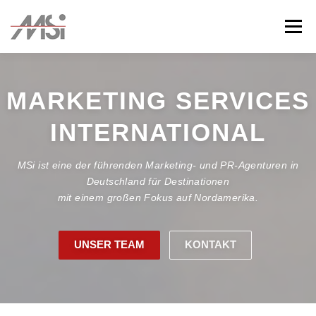
Zum
Inhalt
Menü
springen
ÜBER UNS
TEAM
KUNDEN
KONTAKT
MARKETING SERVICES
INTERNATIONAL
MSi ist eine der führenden Marketing- und PR-Agenturen in
Deutschland für Destinationen
mit einem großen Fokus auf Nordamerika.
UNSER TEAM
KONTAKT