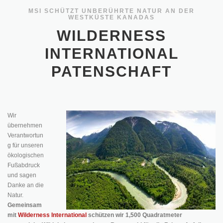
MSI SCHÜTZT UNBERÜHRTE NATUR AN DER
WESTKÜSTE KANADAS
WILDERNESS
INTERNATIONAL
PATENSCHAFT
Wir
übernehmen
Verantwortun
g für unseren
ökologischen
Fußabdruck
und sagen
Danke an die
Natur.
Gemeinsam
mit
Wilderness International
schützen wir 1,500 Quadratmeter